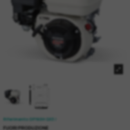
Riferimento
GP160H QX3 /
FUORI PRODUZIONE