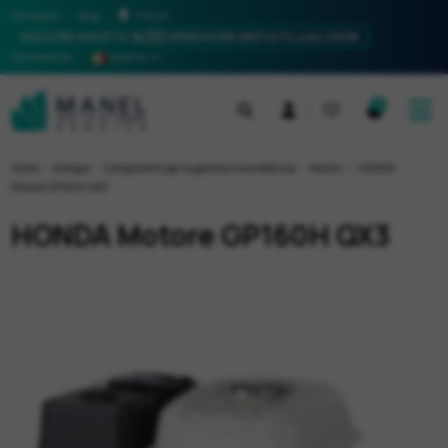
Chi siamo
Blog
ITALIA
SOLO PER AGOSTO! 🚀 🇮🇹
SPEDIZIONE GRATUITA sotto 5000€
Convertitore
Italiano
0
Home
Energia
Componenti per la generazione elettrica
Motori
HONDA
Motore GP160H QX3
HONDA Motore GP160H QX3