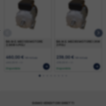
BA.M.E. MEC100 MOTORE
BA.M.E. MEC80 MOTORE 1,1KW
2,6KW 4 POLI
2 POLI
460,00 €
238,00 €
IVA inclusa
IVA inclusa
460,00 €
238,00 €
+ IVA
+ IVA
Disponibile
Disponibile
SIAMO VENDITORI DIRETTI