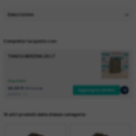
Descrizione
Completa l'acquisto con:
TANICA BENZINA 20 LT
Disponibile
46,00 €
IVA inclusa
Aggiungi al carrello
46,00 €
+ IVA
16 altri prodotti della stessa categoria: