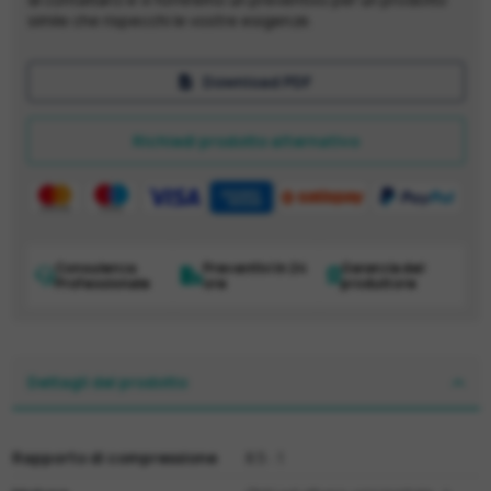
simile che rispecchi le vostre esigenze.
Download PDF
Richiedi prodotto alternativo
Consulenza
Preventivi in 24
Garanzia del
Professionale
ore
produttore
Dettagli del prodotto
Rapporto di compressione
8.5 : 1