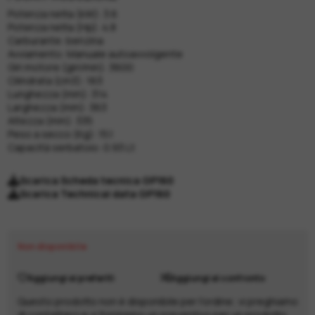
Potenza netta (kW): 3.6
Potenza netta (Hp): 4.8
Carburante: benzina
Avviamento: Manuale autoavvolgente
Giri motore (giri/min): 3600
Cilindrata (cm3): 163
Lunghezza (mm): 314
Larghezza (mm): 363
Altezza (mm): 335
Peso a secco (Kg): 15.1
Capacità serbatoio: 0.93 Lt
Scarica Scheda tecnica GP160
Scarica Technical data GP160
Non disponibile
Aggiungi ai preferiti
Aggiungi al confronto
Questo prodotto non è disponibile per l'ordine; vi preghiamo
di contattarci e vi forniremo un preventivo per un prodotto