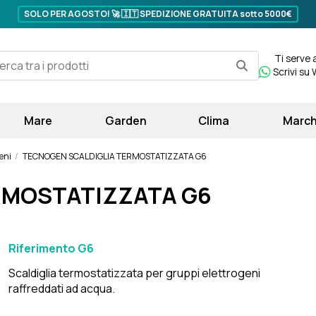
SOLO PER AGOSTO! 🚀 🇮🇹
SPEDIZIONE GRATUITA sotto 5000€
Ti serve 
Scrivi su
Mare
Garden
Clima
March
eni
TECNOGEN SCALDIGLIA TERMOSTATIZZATA G6
RMOSTATIZZATA G6
Riferimento
G6
Scaldiglia termostatizzata per gruppi elettrogeni
raffreddati ad acqua.