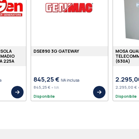
 SOLA
DSE890 3G GATEWAY
MOSA QUA
RMADIO
TELECOMM
A 225A
(630A)
845,25 €
2.295,0
a
IVA inclusa
845,25 €
2.295,00 €
+ IVA
Disponibile
Disponibile