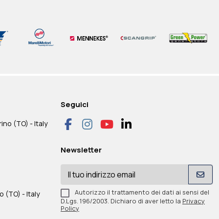
WER IB-LITE MODULO
ROTEZIONE
WFM CARRELLO TRAINO LENTO
GREEN POWER ATS SEPARATO - 5
 INCLUSO WEB SERVER
TERMICA
DA CANTIERE
30
LARE (STANDARD DI
425,00 €
IVA inclusa
POLARE) SZ000S000D3
425,00 €
Seguici
IVA inclusa
425,00 €
 €
+ IVA
IVA inclusa
425,00 €
 €
+ IVA
IVA inclusa
ino (TO) - Italy
Disponibile
VA
Disponibile
VA
Newsletter
Autorizzo il trattamento dei dati ai sensi del
o (TO) - Italy
D.Lgs. 196/2003. Dichiaro di aver letto la
Privacy
Policy