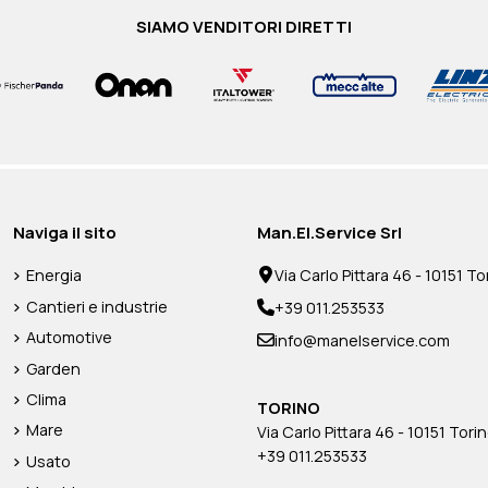
SIAMO VENDITORI DIRETTI
IBILE GAS
PORTO CON
GREEN POWER AVVIAMENTO A
GREEN POWER PREDISPOSIZIONE
GREEN PO
PRAMAC P
DISTANZA CON PULSANTI
ALLACCIO QUADRO
ETHERNET
MAGNETO
COMPLETO DI CAVO 20 METRI
AUTOMATICO SEPARATO
AMF25 GP
QUADRIPO
GP30
SERIE TRI
Naviga il sito
Man.El.Service Srl
110,00 €
862,00
IVA inclusa
413,00 €
370,00
IVA inclusa
Energia
Via Carlo Pittara 46 - 10151 Tor
110,00 €
862,00 €
+ IVA
+ I
413,00 €
370,00 €
+ IVA
+ I
Cantieri e industrie
+39 011.253533
Disponibile
Disponibile
Disponibile
Disponibile
Automotive
info@manelservice.com
Garden
Clima
TORINO
Mare
Via Carlo Pittara 46 - 10151 Torin
+39 011.253533
Usato