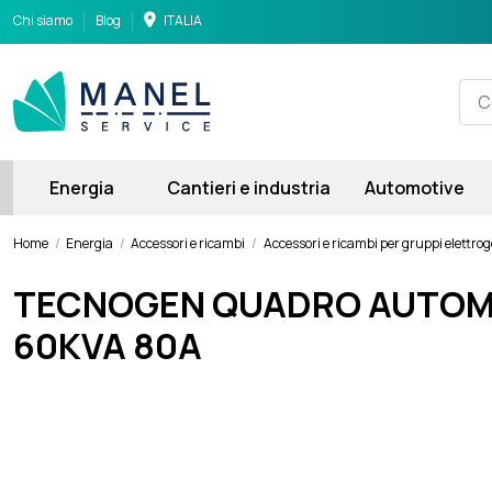
Chi siamo
Blog
ITALIA
Energia
Cantieri e industria
Automotive
Home
Energia
Accessori e ricambi
Accessori e ricambi per gruppi elettrog
TECNOGEN QUADRO AUTOMAT
60KVA 80A