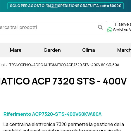
SOLO PER AGOSTO! 🚀 🇮🇹
SPEDIZIONE GRATUITA sotto 5000€
Ti serve 
Scrivi su
Mare
Garden
Clima
March
eni
TECNOGEN QUADRO AUTOMATICO ACP 7320 STS - 400V 60KVA 80A
ICO ACP 7320 STS - 400V
Riferimento
ACP7320-STS-400V60KVA80A
La centralina elettronica 7320 permette la gestione della
modalità automatica del gruppo elettrogeno grazie alla