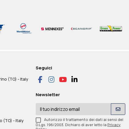
ARRELLO TRAINO
UADRO DI
TECNOGEN DISPERSORE IN
VISA KIT Scheda GPS 4G +
IE STONE
IONE ATS
METALLO R02
Antenna
0 €
0 €
100,00 €
590,00 €
Seguici
IVA inclusa
IVA inclusa
IVA inclusa
IVA inclusa
100,00 €
590,00 €
IVA
 IVA
+ IVA
+ IVA
ino (TO) - Italy
Disponibile
Disponibile
Newsletter
Autorizzo il trattamento dei dati ai sensi del
o (TO) - Italy
D.Lgs. 196/2003. Dichiaro di aver letto la
Privacy
Policy