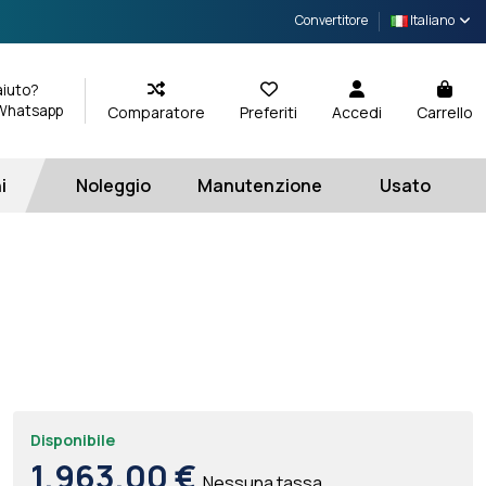
Convertitore
Italiano
aiuto?
 Whatsapp
Comparatore
Preferiti
Accedi
Carrello
i
Noleggio
Manutenzione
Usato
Disponibile
1.963,00 €
Nessuna tassa