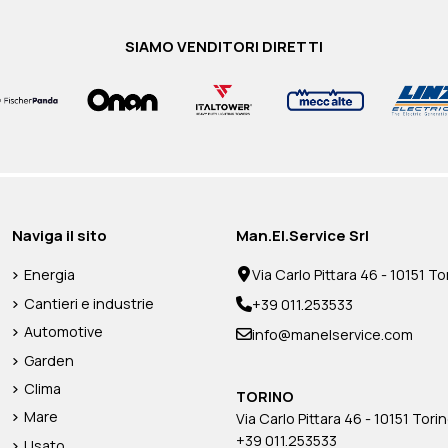
SIAMO VENDITORI DIRETTI
O DI
ARMITTA
MASE GRT 2W DUE RUOTE
GREEN POWER REGOLATORE DI
GENMAC C
GENSET Q
0S/B
PNEUMATICHE E TIMONE
GIRI ELETTRONICO VOLVO GP84
LENTO SER
COMMUTAZ
633,00 €
1.180,00 €
1.021,0
1.890,0
Naviga il sito
Man.El.Service Srl
IVA inclusa
IVA inclusa
633,00 €
1.180,00 €
1.021,00 €
1.890,00 €
+ IVA
+ IVA
+ 
+
Energia
Via Carlo Pittara 46 - 10151 Tor
Disponibile
Disponibile
Disponibile
Disponibile
Cantieri e industrie
+39 011.253533
Automotive
info@manelservice.com
Garden
Clima
TORINO
Mare
Via Carlo Pittara 46 - 10151 Torin
+39 011.253533
Usato