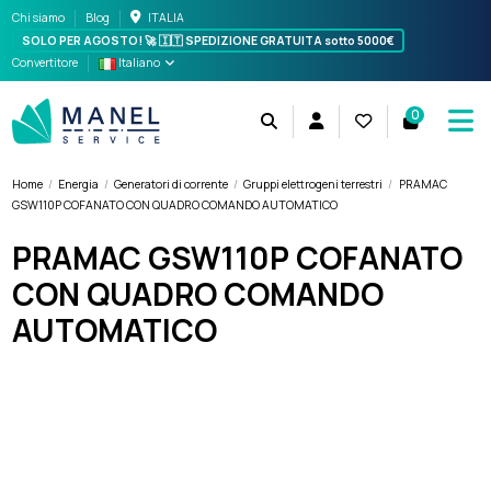
Chi siamo
Blog
ITALIA
SOLO PER AGOSTO! 🚀 🇮🇹
SPEDIZIONE GRATUITA sotto 5000€
Convertitore
Italiano
0
Home
Energia
Generatori di corrente
Gruppi elettrogeni terrestri
PRAMAC
GSW110P COFANATO CON QUADRO COMANDO AUTOMATICO
PRAMAC GSW110P COFANATO
CON QUADRO COMANDO
AUTOMATICO