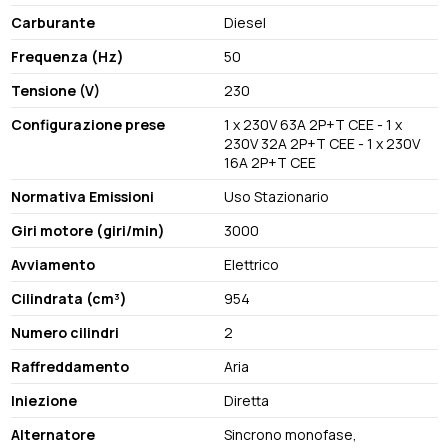
Carburante
Diesel
Frequenza (Hz)
50
Tensione (V)
230
Configurazione prese
1 x 230V 63A 2P+T CEE - 1 x
230V 32A 2P+T CEE - 1 x 230V
16A 2P+T CEE
Normativa Emissioni
Uso Stazionario
Giri motore (giri/min)
3000
Avviamento
Elettrico
Cilindrata (cm³)
954
Numero cilindri
2
Raffreddamento
Aria
Iniezione
Diretta
Alternatore
Sincrono monofase,