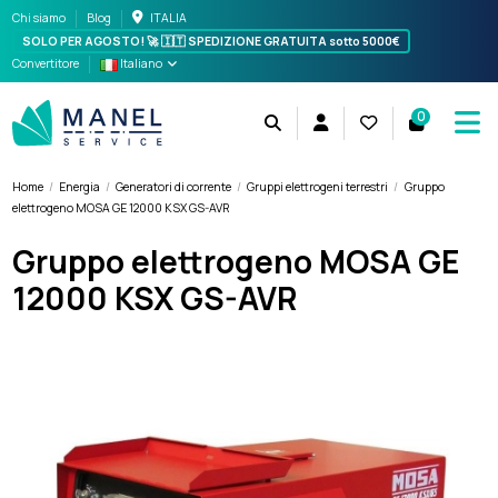
Chi siamo
Blog
ITALIA
SOLO PER AGOSTO! 🚀 🇮🇹
SPEDIZIONE GRATUITA sotto 5000€
Convertitore
Italiano
0
Home
Energia
Generatori di corrente
Gruppi elettrogeni terrestri
Gruppo
elettrogeno MOSA GE 12000 KSX GS-AVR
Gruppo elettrogeno MOSA GE
12000 KSX GS-AVR