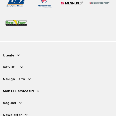
9.204,00 €
106.590,00 €
+ IVA
+ IVA
Disponibile
Disponibile
Disponibile
Disponibile
Disponibile
Utente
Info Utili
Naviga il sito
Man.El.Service Srl
Seguici
Newsletter