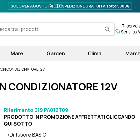
SOLO PER AGOSTO! 🚀 🇮🇹
SPEDIZIONE GRATUITA sotto 5000€
Ti serve 
Scrivi su
Mare
Garden
Clima
March
RCON CONDIZIONATORE 12V
CON CONDIZIONATORE 12V
Riferimento
019 PA012T09
PRODOTTO IN PROMOZIONE AFFRETTATI CLICCANDO
QUI SOTTO
-->
Diffusore BASIC