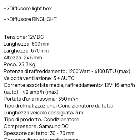
-->
Diffusore light box
-->
Diffusore RINGLIGHT
Tensione: 12V DC
Lunghezza: 800 mm
Larghezza: 670 mm
Altezza: 246 mm
Peso: 25.3 Kg
Potenza di raffreddamento: 1200 Watt - 4100 BTU (max)
Velocità ventilazione: 3 + AUTO
Corrente assorbita media, raffreddamento: 12V: 16 amp/h
(auto) - 42 amp/h (max)
Portata d'aria massima: 350 m³/h
Tipo di climatizzazione: Condizionatore da tetto
Lunghezza veicolo consigliata: 3 m
Tipo di prodotto: Condizionatore
Compressore: Samsung DC
Spessore del tetto: 30 - 70 mm