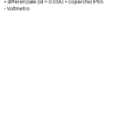
+ differenziale (Id = 0.03A) + coperchio IP65
- Voltmetro