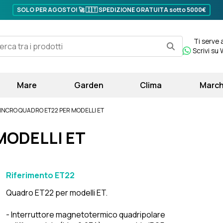
SOLO PER AGOSTO! 🚀 🇮🇹
SPEDIZIONE GRATUITA sotto 5000€
Ti serve 
Scrivi su
Mare
Garden
Clima
March
INCRO QUADRO ET22 PER MODELLI ET
MODELLI ET
Riferimento
ET22
Quadro ET22 per modelli ET.
- Interruttore magnetotermico quadripolare