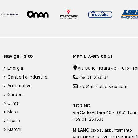
tato a
ZIONE
APFC montato a bordo MJB355
Scatola morsettiera IP55 MJB355
64R - Rile
Tensione 
TORE
collegamen
E
rotore per 
ROTORE)
(senza disp
Naviga il sito
Man.El.Service Srl
P3
MJB500
Disponibile su preventivo
Disponibile su preventivo
Disponibile 
Energia
Via Carlo Pittara 46 - 10151 Tor
Cantieri e industrie
+39 011.253533
Disponibile 
Automotive
info@manelservice.com
Garden
Clima
TORINO
Mare
Via Carlo Pittara 46 - 10151 Torin
+39 011.253533
Usato
Marchi
MILANO
(solo su appuntamento)
Via Cuneo 17 - 20090 Segrate (MI