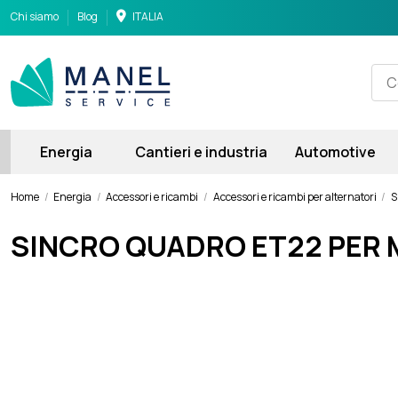
Chi siamo
Blog
ITALIA
Energia
Cantieri e industria
Automotive
Home
Energia
Accessori e ricambi
Accessori e ricambi per alternatori
S
SINCRO QUADRO ET22 PER 