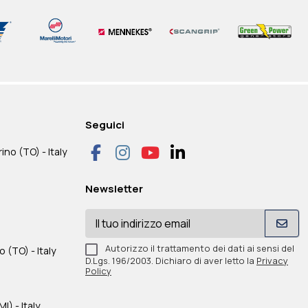
vamento del
speciale MJB450
MECC ALTE POTENZIOMETRO
SINCRO IM B34 PER MODELLI
to a spazzola al
CONTROLLO TENSIONE PER
SK355
il guasto a terra.
ALTERNATORI ECO43
ositivo di prot.)
397,00 €
Seguici
IVA inclusa
su preventivo
48,31 €
IVA inclusa
397,00 €
+ IVA
ino (TO) - Italy
48,31 €
+ IVA
Disponibile
su preventivo
Disponibile
Newsletter
Autorizzo il trattamento dei dati ai sensi del
o (TO) - Italy
D.Lgs. 196/2003. Dichiaro di aver letto la
Privacy
Policy
) - Italy