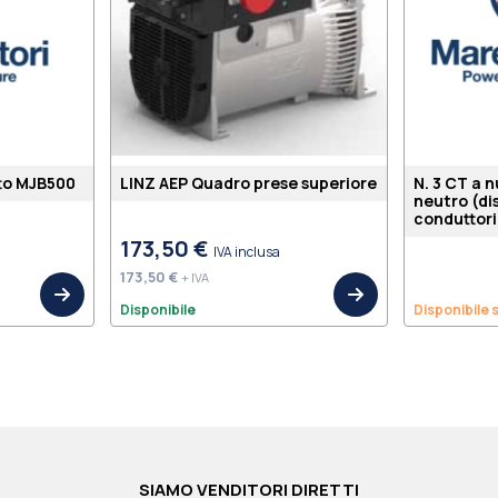
tto MJB500
LINZ AEP Quadro prese superiore
N. 3 CT a 
neutro (di
conduttor
173,50 €
IVA inclusa
173,50 €
+ IVA
Disponibile
Disponibile 
SIAMO VENDITORI DIRETTI